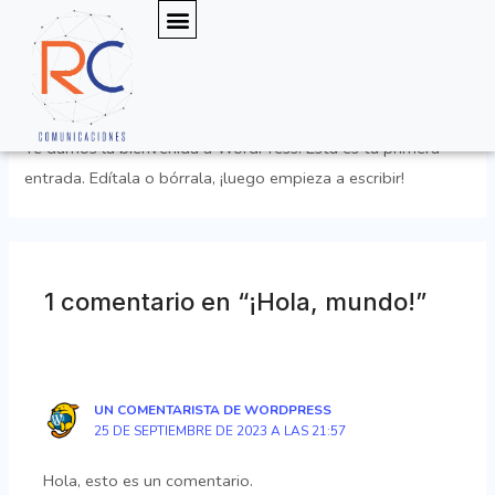
Ir
Menú
al
¡Hola, mundo!
contenido
1 comentario
/
Blog
/ Por
rc
Te damos la bienvenida a WordPress. Esta es tu primera
entrada. Edítala o bórrala, ¡luego empieza a escribir!
1 comentario en “¡Hola, mundo!”
UN COMENTARISTA DE WORDPRESS
25 DE SEPTIEMBRE DE 2023 A LAS 21:57
Hola, esto es un comentario.